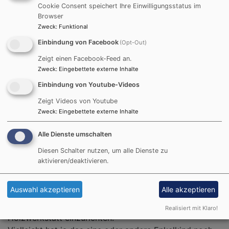
Gottesdienst mit den Eltern zu feiern und unsere
Cookie Consent speichert Ihre Einwilligungsstatus im
Großen mit einem Segen in die Ferien und ihren Anfang
Browser
in der Schule zu entlassen.
Zweck
:
Funktional
Auch die Zeit des gemeinsamen Familienpicknicks hat
Einbindung von Facebook
(Opt-Out)
den Kindern Freude bereitet, da sie bei dieser
Zeigt einen Facebook-Feed an.
Gelegenheit endlich einmal unbeschwert und ohne
Zweck
:
Eingebettete externe Inhalte
Abstand spielen konnten.
Einbindung von Youtube-Videos
Corona hat neben Schwerem auch Gutes gebracht. So
Zeigt Videos von Youtube
ist unser Haus vom Keller bis zum Dach aufgeräumt
Zweck
:
Eingebettete externe Inhalte
und von allem Sperrmüll etc. befreit. Bei dieser
Gelegenheit sind wir aber auch auf Schätze aus
Alle Dienste umschalten
vergangener Zeit gestoßen.
Diesen Schalter nutzen, um alle Dienste zu
Nun zu unserer Idee: Wir würden gerne - gegen eine
aktivieren/deaktivieren.
Spende :-) - die Rattanbetten, auf denen Generationen
von Kindern aus Altertheim in alter Zeit ihren
Auswahl akzeptieren
Alle akzeptieren
Mittagsschlaf gehalten haben, abgeben, um den
heutigen Kindern im Gartenschuppen eine
Realisiert mit Klaro!
Holzwerkstatt einzurichten.