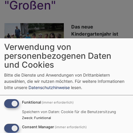
"Großen"
Das neue
Kindergartenjahr ist
zwar schon in vollem
Verwendung von
Gange, aber wir wollen
personenbezogenen Daten
nochmal einen Blick
zurück werfen.
und Cookies
Bildrechte
privat / kiga Oberaltertheim
Bitte die Dienste und Anwendungen von Drittanbietern
Wir freuen uns besonders, dass wir vor den
auswählen, die wir nutzen möchten.
Für weitere Informationen
Sommerferien unseren Vorschulkindern nach langem
bitte unsere
Datenschutzhinweise
lesen.
Bangen nun doch einen würdigen Abschied bereiten
durften. Dieser wurde wegen Corona in eine andere
Funktional
(immer erforderlich)
Form gegossen. So haben wir – nach dem Abschied in
den Kindergartengruppen am Freitag - am Samstag
Speichern von Daten: Cookie für die Benutzersitzung
Zweck
:
Funktional
mit den „Großen“ eine Wanderung nach
Unteraltertheim unternommen, um dort auf der Wiese
Consent Manager
(immer erforderlich)