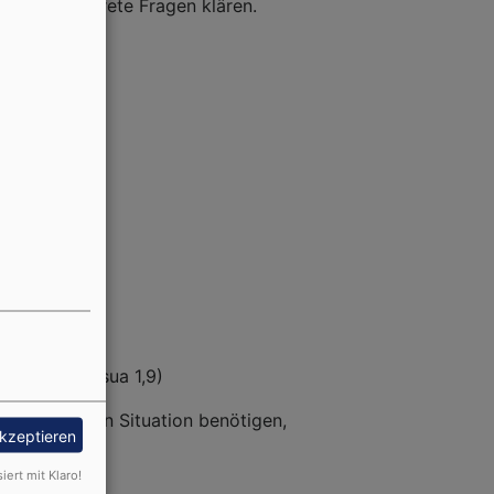
inander konkrete Fragen klären.
un wirst. (Josua 1,9)
er momentanen Situation benötigen,
akzeptieren
r@elkb.de
)
siert mit Klaro!