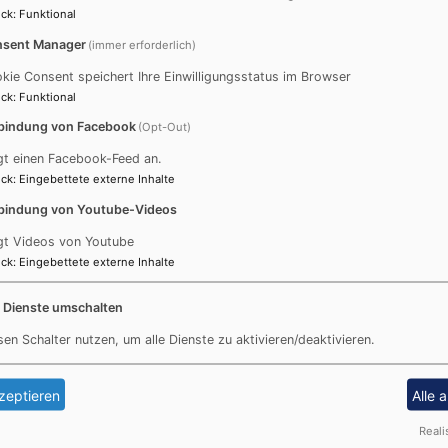
h nicht, mit uns Kontakt aufzunehmen. Dann können wir mite
ck
:
Funktional
reichen.
sent Manager
(immer erforderlich)
kie Consent speichert Ihre Einwilligungsstatus im Browser
olgenden Seiten:
ck
:
Funktional
bindung von Facebook
(Opt-Out)
gt einen Facebook-Feed an.
ck
:
Eingebettete externe Inhalte
bindung von Youtube-Videos
gt Videos von Youtube
ck
:
Eingebettete externe Inhalte
g
e Dienste umschalten
ost und unverzagt seist.
cht; denn der HERR, dein Gott, ist mit dir in allem, was du t
sen Schalter nutzen, um alle Dienste zu aktivieren/deaktivieren.
fe und Unterstützung bei der Gestaltung ihres Alltags in d
zeptieren
Alle 
d Männer (Telefon: 09307/294 oder per email:
astrid.maenne
Reali