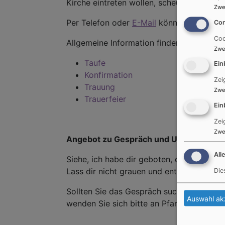
Kirche eintreten wollen, scheuen Sie sic
Zwe
Per Telefon oder
E-Mail
können Sie uns er
Con
Coo
Allgemeine Information finden Sie unter f
Zwe
Taufe
Ein
Konfirmation
Zei
Trauung
Zwe
Trauerfeier
Ein
Zei
Zwe
Angebot zu Gespräch und Unterstützun
All
Siehe, ich habe dir geboten, dass du getr
Lass dir nicht grauen und entsetze dich ni
Die
Sollten Sie das Gespräch suchen oder Hil
Auswahl ak
wenden Sie sich bitte an Pfarrerin Astri