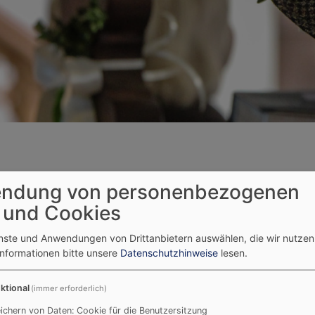
ndung von personenbezogenen
ebens
 und Cookies
enste und Anwendungen von Drittanbietern auswählen, die wir nutze
Informationen bitte unsere
Datenschutzhinweise
lesen.
ktional
(immer erforderlich)
shandlung (Taufe, Trauung, Trauerfeier) in unserer Kirchen
ichern von Daten: Cookie für die Benutzersitzung