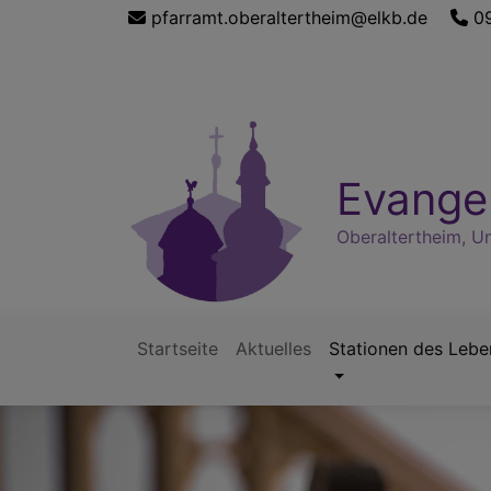
Direkt
pfarramt.oberaltertheim@elkb.de
09
zum
Inhalt
Evangel
Oberaltertheim, U
Startseite
Aktuelles
Stationen des Lebe
Hauptnavigation