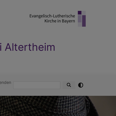
i Altertheim
enden
Suche