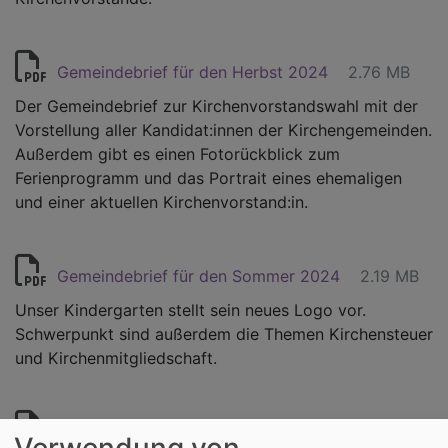
Gemeindebrief für den Herbst 2024
2.76 MB
Der Gemeindebrief zur Kirchenvorstandswahl mit der
Vorstellung aller Kandidat:innen der Kirchengemeinden.
Außerdem gibt es einen Fotorückblick zum
Ferienprogramm und das Portrait eines ehemaligen
und einer aktuellen Kirchenvorstand:in.
Gemeindebrief für den Sommer 2024
2.19 MB
Unser Kindergarten stellt sein neues Logo vor.
Schwerpunkt sind außerdem die Themen Kirchensteuer
und Kirchenmitgliedschaft.
Gemeindebrief für den Frühling/Ostern 2024