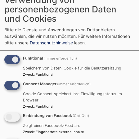
Verwendung von
2.28 MB
personenbezogenen Daten
Ostern und Konfirmation sind der Schwerpunkt unseres
und Cookies
neuen Gemeindebriefs.
Bitte die Dienste und Anwendungen von Drittanbietern
auswählen, die wir nutzen möchten.
Für weitere Informationen
bitte unsere
Datenschutzhinweise
lesen.
Gemeindebrief für den Winter 2023/24
5.54 MB
Funktional
(immer erforderlich)
Wann und wo finde ich die Adventsfenster und wann
sind die Gottesdienste für Weihnachten geplant? Hier
Speichern von Daten: Cookie für die Benutzersitzung
Zweck
:
Funktional
findet ihr die Antwort.
Consent Manager
(immer erforderlich)
Cookie Consent speichert Ihre Einwilligungsstatus im
Gemeindebrief für den Herbst 2023
2.64 MB
Browser
Zweck
:
Funktional
Alle Termine für den Erntedank und Herbst. Mit
Einbindung von Facebook
(Opt-Out)
Rückblick auf Gemeindefest und Ferienprogramm,
Portrsit von Dennis Stephan und neuem aus der OAse.
Zeigt einen Facebook-Feed an.
Zweck
:
Eingebettete externe Inhalte