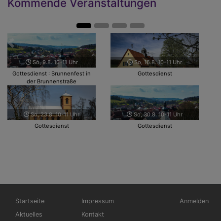
Kommende Veranstaltungen
Zurück
Weit
So, 9.8. 10-11 Uhr
So, 16.8. 10-11 Uhr
Gottesdienst : Brunnenfest in
Gottesdienst
der Brunnenstraße
So, 23.8. 10-11 Uhr
So, 30.8. 10-11 Uhr
Gottesdienst
Gottesdienst
Hauptnavigation
Fußbereichsmenü
Benutzerme
Startseite
Impressum
Anmelden
Aktuelles
Kontakt