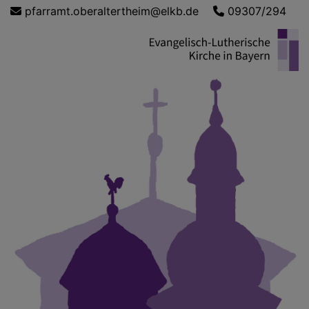
Direkt
pfarramt.oberaltertheim@elkb.de
09307/294
zum
Inhalt