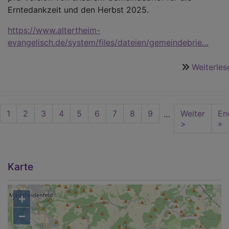
Erntedankzeit und den Herbst 2025.
https://www.altertheim-
evangelisch.de/system/files/dateien/gemeindebrie…
Weiterles
Seitennummerierung
Aktuelle
1
Seite
2
Seite
3
Seite
4
Seite
5
Seite
6
Seite
7
Seite
8
Seite
9
Nächste
Weiter
La
En
…
Seite
Seite
>
pa
»
Karte
+
−