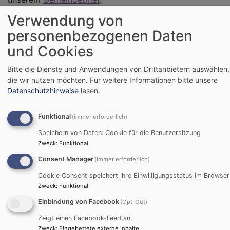
Verwendung von
personenbezogenen Daten
und Cookies
Weihnachten kann kommen!
Bitte die Dienste und Anwendungen von Drittanbietern auswählen,
Unser neuer Gemeindebrief
die wir nutzen möchten.
Für weitere Informationen bitte unsere
ist fertig!
Datenschutzhinweise
lesen.
Funktional
(immer erforderlich)
Der neue Gemeindebrief für
die Advents- und
Speichern von Daten: Cookie für die Benutzersitzung
Zweck
:
Funktional
Weihnachtszeit 2025. Mit d
Übersicht für die
Consent Manager
(immer erforderlich)
Veranstaltungen,
Cookie Consent speichert Ihre Einwilligungsstatus im Browser
Gottesdienste und der
Zweck
:
Funktional
Adventsfenster. Ausserdem
Einbindung von Facebook
(Opt-Out)
findet ihr Artikel über die
Zeigt einen Facebook-Feed an.
neue Friedensdenkschrift de
Zweck
:
Eingebettete externe Inhalte