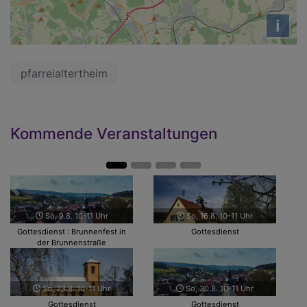
i
pfarreialtertheim
Kommende Veranstaltungen
Zurück
Weit
So, 9.8. 10-11 Uhr
So, 16.8. 10-11 Uhr
Gottesdienst : Brunnenfest in
Gottesdienst
der Brunnenstraße
So, 23.8. 10-11 Uhr
So, 30.8. 10-11 Uhr
Gottesdienst
Gottesdienst