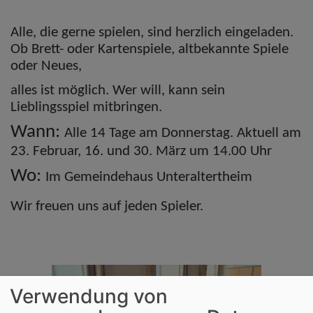
Alle, die gerne spielen, sind herzlich eingeladen.
Ob Brett- oder Kartenspiele, altbekannte Spiele
oder Neues,
alles ist möglich. Wer will, kann sein
Lieblingsspiel mitbringen.
Wann:
Alle 14 Tage am Donnerstag. Aktuell am
23. Februar, 16. und 30. März um 14.00 Uhr
Wo:
Im Gemeindehaus Unteraltertheim
Wir freuen uns auf jeden Spieler.
Verwendung von