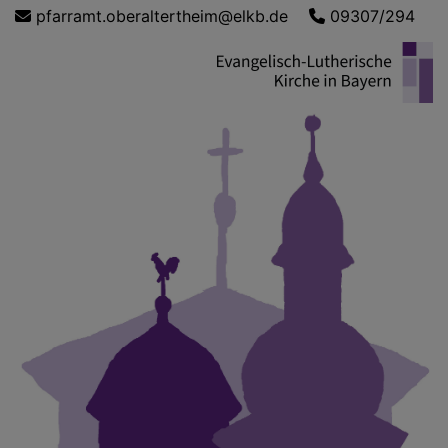
Direkt
pfarramt.oberaltertheim@elkb.de
09307/294
zum
Inhalt