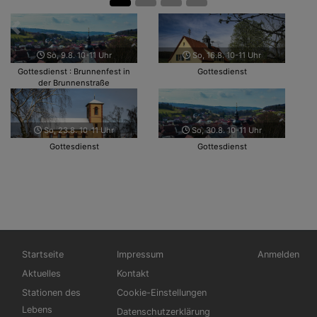
Zurück
Weit
So, 9.8. 10-11 Uhr
So, 16.8. 10-11 Uhr
Gottesdienst : Brunnenfest in
Gottesdienst
der Brunnenstraße
So, 23.8. 10-11 Uhr
So, 30.8. 10-11 Uhr
Gottesdienst
Gottesdienst
Hauptnavigation
Fußbereichsmenü
Benutzerme
Startseite
Impressum
Anmelden
Aktuelles
Kontakt
Stationen des
Cookie-Einstellungen
Lebens
Datenschutzerklärung