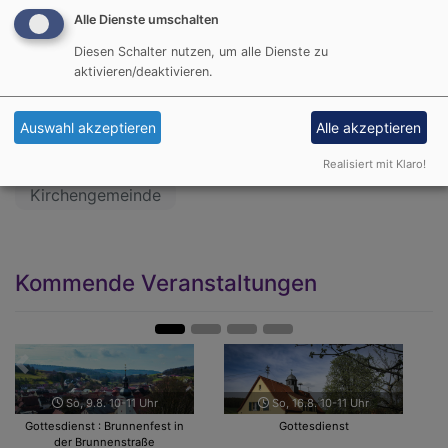
Eisingen-Altertheim und natürlich dem Neusten aus der
Alle Dienste umschalten
eigenen Gemeinde.
Diesen Schalter nutzen, um alle Dienste zu
aktivieren/deaktivieren.
Den aktuellen Gemeindebrief findet ihr hier:
https://www.altertheim-evangelisch.de/gemeindebrief
Auswahl akzeptieren
Alle akzeptieren
Realisiert mit Klaro!
Gemeindebrief
altertheim
Pfarrei
Kirchengemeinde
Kommende Veranstaltungen
Zurück
Weit
So, 9.8. 10-11 Uhr
So, 16.8. 10-11 Uhr
Gottesdienst : Brunnenfest in
Gottesdienst
der Brunnenstraße