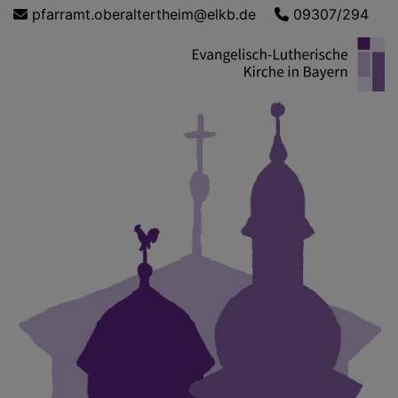
Direkt
pfarramt.oberaltertheim@elkb.de
09307/294
zum
Inhalt