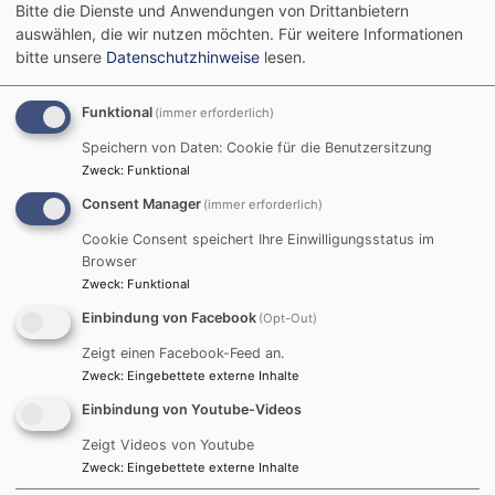
Bitte die Dienste und Anwendungen von Drittanbietern
neuer Gemeindebrief
auswählen, die wir nutzen möchten.
Für weitere Informationen
bitte unsere
Datenschutzhinweise
lesen.
ist fertig!
Funktional
(immer erforderlich)
Speichern von Daten: Cookie für die Benutzersitzung
Der neue Gemeindebrief
Zweck
:
Funktional
für die Advents- und
Consent Manager
(immer erforderlich)
Weihnachtszeit 2025. Mit
Cookie Consent speichert Ihre Einwilligungsstatus im
der Übersicht für die
Browser
Veranstaltungen,
Zweck
:
Funktional
Gottesdienste und der
Einbindung von Facebook
(Opt-Out)
Adventsfenster.
Zeigt einen Facebook-Feed an.
Ausserdem findet ihr
Zweck
:
Eingebettete externe Inhalte
Artikel über die neue
Friedensdenkschrift der
Einbindung von Youtube-Videos
EKD oder die
Zeigt Videos von Youtube
Fastenaktion 2026. Mit
Zweck
:
Eingebettete externe Inhalte
Nachrichten aus dem Kooperationsbereich Höchberg-