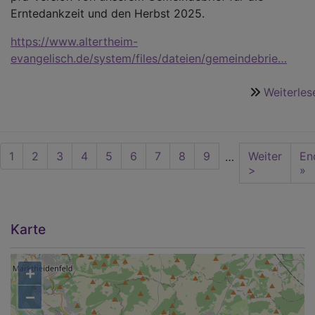
Erntedankzeit und den Herbst 2025.
https://www.altertheim-
evangelisch.de/system/files/dateien/gemeindebrie…
Weiterles
Seitennummerierung
Aktuelle
1
Seite
2
Seite
3
Seite
4
Seite
5
Seite
6
Seite
7
Seite
8
Seite
9
Nächste
Weiter
La
En
…
Seite
Seite
>
pa
»
Karte
+
−