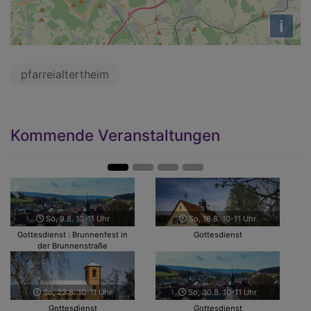
i
pfarreialtertheim
Kommende Veranstaltungen
Zurück
Weit
So, 9.8. 10-11 Uhr
So, 16.8. 10-11 Uhr
Gottesdienst : Brunnenfest in
Gottesdienst
der Brunnenstraße
So, 23.8. 10-11 Uhr
So, 30.8. 10-11 Uhr
Gottesdienst
Gottesdienst