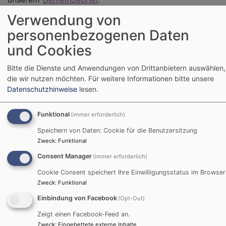
Verwendung von
personenbezogenen Daten
und Cookies
Weihnachten kann kommen!
Bitte die Dienste und Anwendungen von Drittanbietern auswählen,
Unser neuer Gemeindebrief
die wir nutzen möchten.
Für weitere Informationen bitte unsere
ist fertig!
Datenschutzhinweise
lesen.
Funktional
(immer erforderlich)
Der neue Gemeindebrief für
die Advents- und
Speichern von Daten: Cookie für die Benutzersitzung
Zweck
:
Funktional
Weihnachtszeit 2025. Mit d
Übersicht für die
Consent Manager
(immer erforderlich)
Veranstaltungen,
Cookie Consent speichert Ihre Einwilligungsstatus im Browser
Gottesdienste und der
Zweck
:
Funktional
Adventsfenster. Ausserdem
Einbindung von Facebook
(Opt-Out)
findet ihr Artikel über die
Zeigt einen Facebook-Feed an.
neue Friedensdenkschrift de
Zweck
:
Eingebettete externe Inhalte