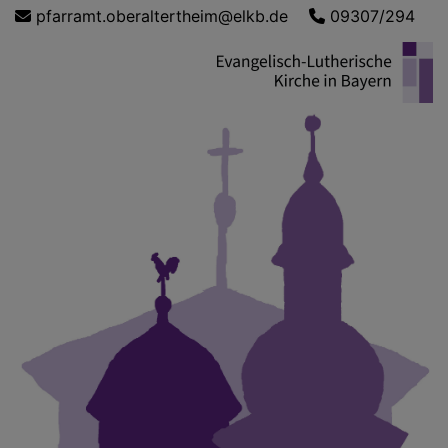
Direkt
pfarramt.oberaltertheim@elkb.de
09307/294
zum
Inhalt