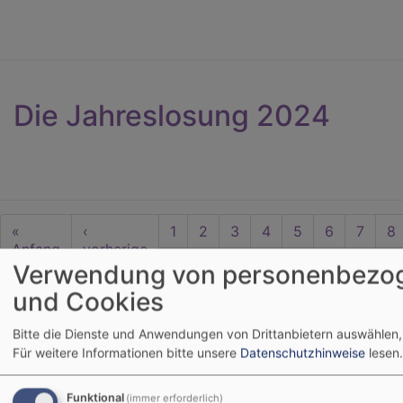
Die Jahreslosung 2024
Seitennummerierung
First
«
Vorherige
‹
Seite
1
Seite
2
Seite
3
Aktuelle
4
Seite
5
Seite
6
Seite
7
Se
8
page
Anfang
Seite
vorherige
Seite
Seite
Verwendung von personenbezo
und Cookies
Bitte die Dienste und Anwendungen von Drittanbietern auswählen,
Karte
Für weitere Informationen bitte unsere
Datenschutzhinweise
lesen.
+
Funktional
(immer erforderlich)