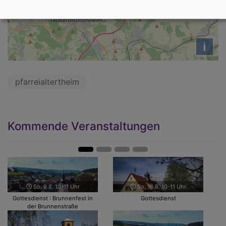
i
pfarreialtertheim
Kommende Veranstaltungen
Zurück
Weit
Do, 3.9. 19-21 Uhr
Sa, 5.9. 18-19 Uhr
Bibel & Baguette
Gottesdienst :
Kirchweihgottesdienst