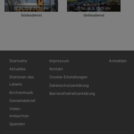
So, 6.9. 14:30-15 Uhr
Mo, 7.9. 14-17 Uhr
Gottesdienst : Andacht vor der
Seniorenkreis Oberaltertheim :
Kirche zum Kirchweihfest
Wir feiern Kerwa im Festzelt
Hauptnavigation
Fußbereichsmenü
Benutzerme
Startseite
Impressum
Anmelden
Aktuelles
Kontakt
Stationen des
Cookie-Einstellungen
Lebens
Datenschutzerklärung
Kirchenmusik
Barrierefreiheitserklärung
Gemeindebrief
Video-
Andachten
Spenden