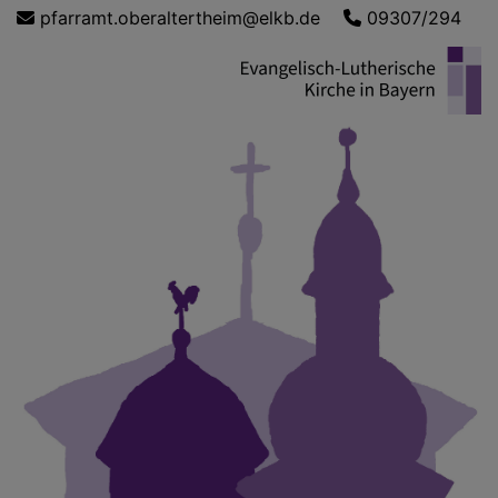
Direkt
pfarramt.oberaltertheim@elkb.de
09307/294
zum
Inhalt